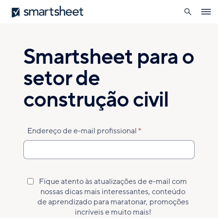
pesquisa
Smartsheet
Skip
Ope
to
navig
main
content
Smartsheet para o
setor de
construção civil
Endereço de e-mail profissional
Fique atento às atualizações de e-mail com
Cadastro
nossas dicas mais interessantes, conteúdo
para
de aprendizado para maratonar, promoções
marketing
incríveis e muito mais!
aceito