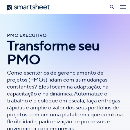
pesquisa
Smartsheet
Skip
Ope
to
navig
main
content
PMO EXECUTIVO
Transforme seu
PMO
Como escritórios de gerenciamento de
projetos (PMOs) lidam com as mudanças
constantes? Eles focam na adaptação, na
capacitação e na dinâmica. Automatize o
trabalho e o coloque em escala, faça entregas
rápidas e amplie o valor dos seus portfólios de
projetos com um uma plataforma que combina
flexibilidade, padronização de processos e
governança para empresas.