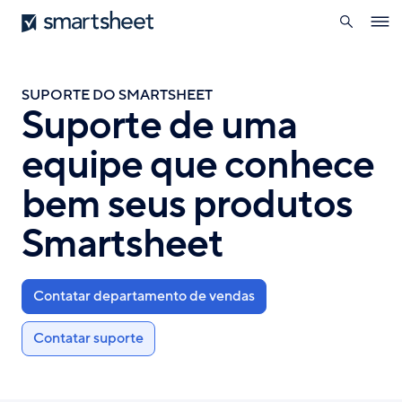
pesquisa
Smartsheet
Skip
Ope
to
navig
main
content
SUPORTE DO SMARTSHEET
Suporte de uma
equipe que conhece
bem seus produtos
Smartsheet
Contatar departamento de vendas
Contatar suporte