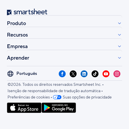
Smartsheet
Produto
Recursos
Empresa
Aprender
Select
Facebook
X
LinkedIn
TikTok
YouTube
Instag
your
•
language
©2026. Todos os direitos reservados Smartsheet Inc.
•
Isenção de responsabilidade de tradução automática
•
Preferências de cookies
Suas opções de privacidade