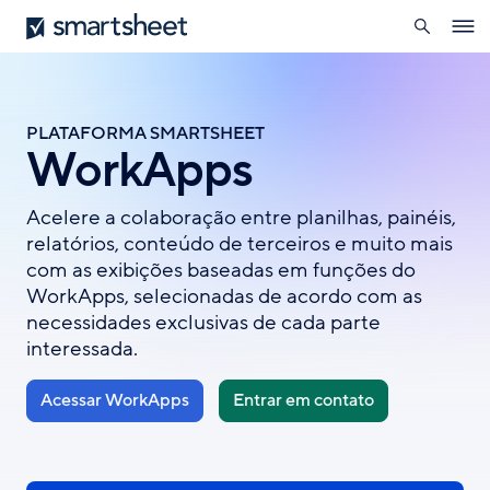
pesquisa
Smartsheet
Skip
Ope
to
navig
main
content
PLATAFORMA SMARTSHEET
WorkApps
Acelere a colaboração entre planilhas, painéis,
relatórios, conteúdo de terceiros e muito mais
com as exibições baseadas em funções do
WorkApps, selecionadas de acordo com as
necessidades exclusivas de cada parte
interessada.
Acessar WorkApps
Entrar em contato