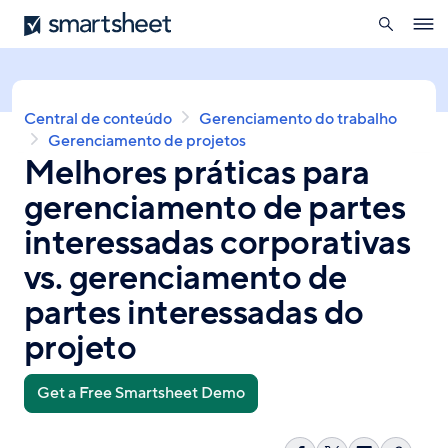
pesquisa
Smartsheet
Skip
Ope
to
navig
main
content
Breadcrumb
Central de conteúdo
Gerenciamento do trabalho
Gerenciamento de projetos
Melhores práticas para
gerenciamento de partes
interessadas corporativas
vs. gerenciamento de
partes interessadas do
projeto
Get a Free Smartsheet Demo