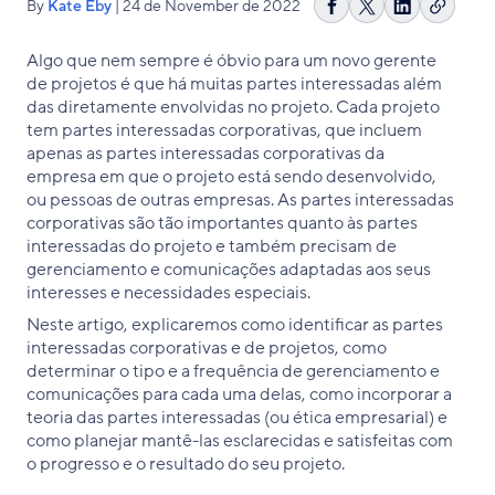
By
Kate Eby
| 24 de November de 2022
Copiar
Compartilhar
Share
Compartilh
link
no
on
no
Algo que nem sempre é óbvio para um novo gerente
Facebook
X
LinkedIn
de projetos é que há muitas partes interessadas além
das diretamente envolvidas no projeto. Cada projeto
tem partes interessadas corporativas, que incluem
apenas as partes interessadas corporativas da
empresa em que o projeto está sendo desenvolvido,
ou pessoas de outras empresas. As partes interessadas
corporativas são tão importantes quanto às partes
interessadas do projeto e também precisam de
gerenciamento e comunicações adaptadas aos seus
interesses e necessidades especiais.
Neste artigo, explicaremos como identificar as partes
interessadas corporativas e de projetos, como
determinar o tipo e a frequência de gerenciamento e
comunicações para cada uma delas, como incorporar a
teoria das partes interessadas (ou ética empresarial) e
como planejar mantê-las esclarecidas e satisfeitas com
o progresso e o resultado do seu projeto.