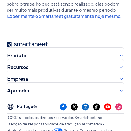
sobre o trabalho que está sendo realizado, elas podem
ser muito mais produtivas durante o mesmo período.
Experimente o Smartsheet gratuitamente hoje mesmo.
Smartsheet
Produto
Recursos
Empresa
Aprender
Select
Facebook
X
LinkedIn
TikTok
YouTube
Instag
your
•
language
©2026. Todos os direitos reservados Smartsheet Inc.
•
Isenção de responsabilidade de tradução automática
•
Preferências de cookies
Suas opções de privacidade