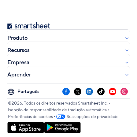
Smartsheet
Produto
Recursos
Empresa
Aprender
Select
Facebook
X
LinkedIn
TikTok
YouTube
Instag
your
•
language
©2026. Todos os direitos reservados Smartsheet Inc.
•
Isenção de responsabilidade de tradução automática
•
Preferências de cookies
Suas opções de privacidade