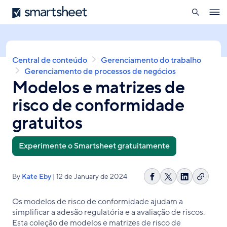
pesquisa
Smartsheet
Skip
Ope
to
navig
main
content
Breadcrumb
Central de conteúdo
Gerenciamento do trabalho
Gerenciamento de processos de negócios
Modelos e matrizes de
risco de conformidade
gratuitos
Experimente o Smartsheet gratuitamente
By
Kate Eby
| 12 de January de 2024
Copiar
Compartilhar
Share
Compartilh
link
no
on
no
Os modelos de risco de conformidade ajudam a
Facebook
X
LinkedIn
simplificar a adesão regulatória e a avaliação de riscos.
Esta coleção de modelos e matrizes de risco de