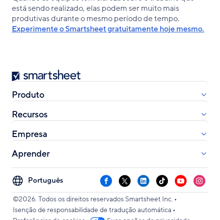
está sendo realizado, elas podem ser muito mais
produtivas durante o mesmo período de tempo.
Experimente o Smartsheet gratuitamente hoje mesmo.
Smartsheet
Produto
Recursos
Empresa
Aprender
Select
Facebook
X
LinkedIn
TikTok
YouTube
Instag
your
•
language
©2026. Todos os direitos reservados Smartsheet Inc.
•
Isenção de responsabilidade de tradução automática