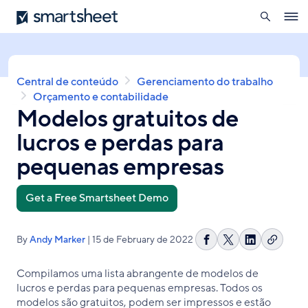
pesquisa
Smartsheet
Skip
Ope
to
navig
main
content
Breadcrumb
Central de conteúdo
Gerenciamento do trabalho
Orçamento e contabilidade
Modelos gratuitos de
lucros e perdas para
pequenas empresas
Get a Free Smartsheet Demo
By
Andy Marker
| 15 de February de 2022
Copiar
Compartilhar
Share
Compartilh
link
no
on
no
Compilamos uma lista abrangente de modelos de
Facebook
X
LinkedIn
lucros e perdas para pequenas empresas. Todos os
modelos são gratuitos, podem ser impressos e estão