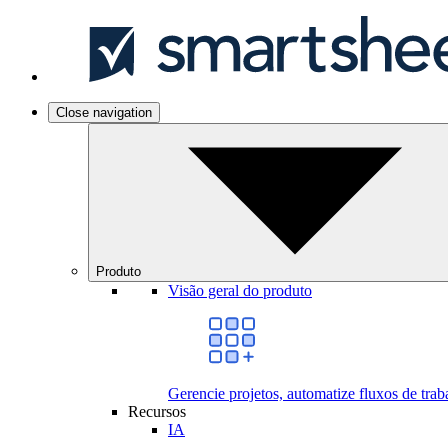
Skip
Smartsheet
to
main
content
Open
Close navigation
navigation
Produto
Visão geral do produto
Gerencie projetos, automatize fluxos de tra
Recursos
IA