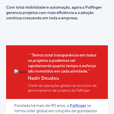
Com total visibilidade e automação, agora a Palfinger
gerencia projetos com mais eficiência e a adoção
continua crescendo em toda a empresa.
“Temos total transparência em todos
os projetos e podemos ver
rapidamente quanto tempo e esforço
são investidos em cada atividade.”
Nadir Doudou
Chefe de operações globais do escritório de
gerenciamento de projetos da Palfinger
Fundada há mais de 90 anos, a
Palfinger
se
tornou líder global em soluções de guindastes