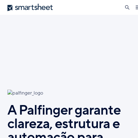
pesqui
Smartsheet
Skip
to
n
main
content
A Palfinger garante
clareza, estrutura e
automação para