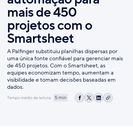
mais de 450
projetos com o
Smartsheet
A Palfinger substituiu planilhas dispersas por
uma única fonte confiável para gerenciar mais
de 450 projetos. Com o Smartsheet, as
equipes economizam tempo, aumentam a
visibilidade e tomam decisões baseadas em
dados.
5 min
Tempo médio de leitura:
Copiar
Compartilhar
Share
Compartilhar
link
no
on
no
Facebook
X
LinkedIn