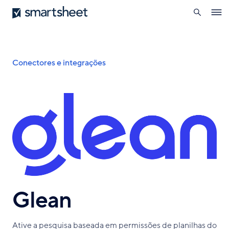
pesquisa
Smartsheet
Skip
Ope
to
navig
main
content
Breadcrumb
Conectores e integrações
Glean
Ative a pesquisa baseada em permissões de planilhas do