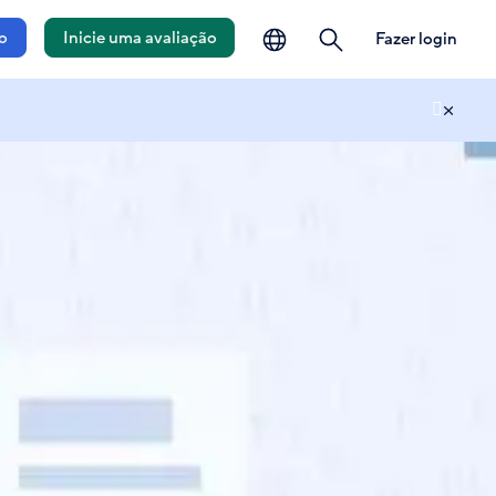
o idioma
pesquisa
o
Inicie uma avaliação
Fazer login
