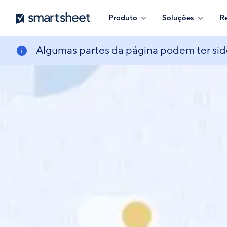
Skip
Smartsheet
Produto
Soluções
R
to
main
content
Algumas partes da página podem ter si