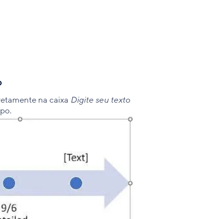
o
iretamente na
caixa
Digite seu texto
po.