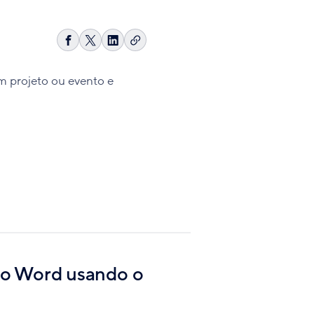
Copiar
Compartilhar
Share
Compartilhar
link
no
on
no
Facebook
X
LinkedIn
 projeto ou evento e
no Word usando o