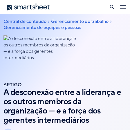
pesquisa
Smartsheet
Skip
Ope
to
navig
main
Central de conteúdo
Gerenciamento do trabalho
Breadcrumb
content
Gerenciamento de equipes e pessoas
ARTIGO
A desconexão entre a liderança e
os outros membros da
organização — e a força dos
gerentes intermediários