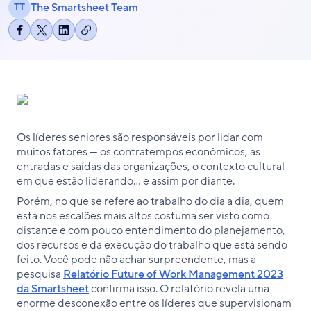
The Smartsheet Team
TT
Copiar
Compartilhar
Share
Compartilhar
link
no
on
no
Facebook
X
LinkedIn
Os líderes seniores são responsáveis por lidar com
muitos fatores — os contratempos econômicos, as
entradas e saídas das organizações, o contexto cultural
em que estão liderando… e assim por diante.
Porém, no que se refere ao trabalho do dia a dia, quem
está nos escalões mais altos costuma ser visto como
distante e com pouco entendimento do planejamento,
dos recursos e da execução do trabalho que está sendo
feito. Você pode não achar surpreendente, mas a
pesquisa
Relatório Future of Work Management 2023
da Smartsheet
confirma isso. O relatório revela uma
enorme desconexão entre os líderes que supervisionam