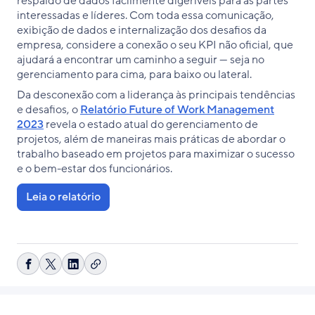
respaldo de dados facilmente digeríveis para as partes
interessadas e líderes. Com toda essa comunicação,
exibição de dados e internalização dos desafios da
empresa, considere a conexão o seu KPI não oficial, que
ajudará a encontrar um caminho a seguir — seja no
gerenciamento para cima, para baixo ou lateral.
Da desconexão com a liderança às principais tendências
e desafios, o
Relatório Future of Work Management
2023
revela o estado atual do gerenciamento de
projetos, além de maneiras mais práticas de abordar o
trabalho baseado em projetos para maximizar o sucesso
e o bem-estar dos funcionários.
Leia o relatório
Copiar
Compartilhar
Share
Compartilhar
link
no
on
no
Facebook
X
LinkedIn