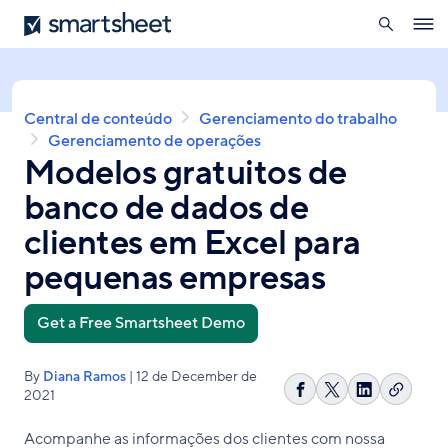
pesquisa
Smartsheet
Skip
Ope
to
navig
main
content
Breadcrumb
Central de conteúdo
Gerenciamento do trabalho
Gerenciamento de operações
Modelos gratuitos de
banco de dados de
clientes em Excel para
pequenas empresas
Get a Free Smartsheet Demo
By
Diana Ramos
| 12 de December de
2021
Copiar
Compartilhar
Share
Compartilh
link
no
on
no
Acompanhe as informações dos clientes com nossa
Facebook
X
LinkedIn