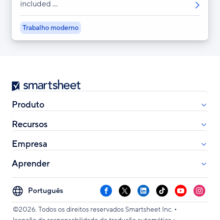
included ...
Trabalho moderno
Smartsheet
Produto
Recursos
Empresa
Aprender
Select
Facebook
X
LinkedIn
TikTok
YouTube
Instag
your
•
language
©2026. Todos os direitos reservados Smartsheet Inc.
•