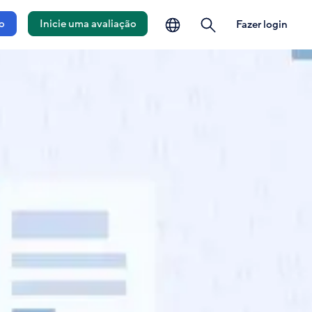
o idioma
pesquisa
o
Inicie uma avaliação
Fazer login