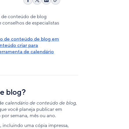
Copiar
Compartilhar
Share
Compartilhar
link
no
on
no
Facebook
X
LinkedIn
o de conteúdo de blog
 conselhos de especialistas
io de conteúdo de blog em
nteúdo criar para
ferramenta de calendário
de blog?
de
calendário de conteúdo de blog
,
ue você planeja publicar em
o por semana, mês ou ano.
, incluindo uma cópia impressa,