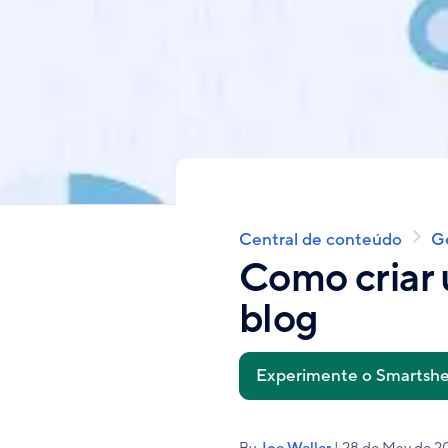
Central de conteúdo
G
Breadcrumb
Como criar 
blog
Experimente o Smartshe
By
Joe Weller
| 28 de May de 2