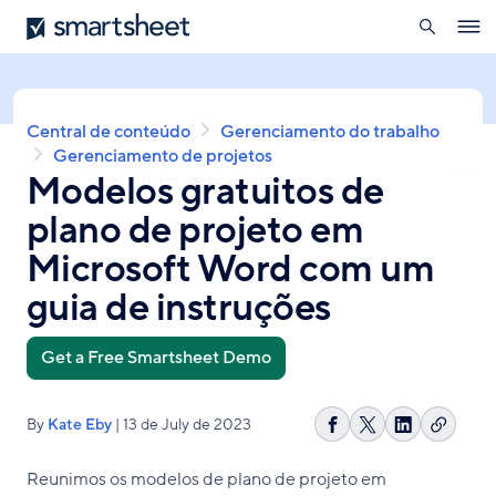
pesquisa
Smartsheet
Skip
Ope
to
navig
main
content
Breadcrumb
Central de conteúdo
Gerenciamento do trabalho
Gerenciamento de projetos
Modelos gratuitos de
plano de projeto em
Microsoft Word com um
guia de instruções
Get a Free Smartsheet Demo
By
Kate Eby
| 13 de July de 2023
Copiar
Compartilhar
Share
Compartilh
link
no
on
no
Reunimos os modelos de plano de projeto em
Facebook
X
LinkedIn