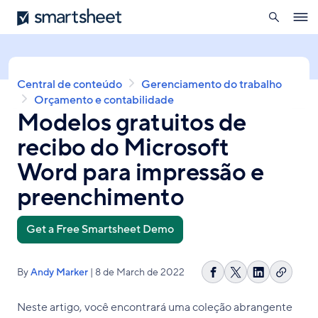
pesquisa
Smartsheet
Skip
Ope
to
navig
main
content
Breadcrumb
Central de conteúdo
Gerenciamento do trabalho
Orçamento e contabilidade
Modelos gratuitos de
recibo do Microsoft
Word para impressão e
preenchimento
Get a Free Smartsheet Demo
By
Andy Marker
| 8 de March de 2022
Copiar
Compartilhar
Share
Compartilh
link
no
on
no
Neste artigo, você encontrará uma coleção abrangente
Facebook
X
LinkedIn