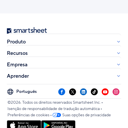
Smartsheet
Produto
Recursos
Empresa
Aprender
Select
Facebook
X
LinkedIn
TikTok
YouTube
Instag
your
•
language
©2026. Todos os direitos reservados Smartsheet Inc.
•
Isenção de responsabilidade de tradução automática
•
Preferências de cookies
Suas opções de privacidade