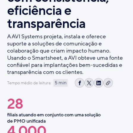
eficiência e
transparência
A AVI Systems projeta, instala e oferece
suporte a soluções de comunicação e
colaboração que criam impacto humano.
Usando o Smartsheet, a AVI obteve uma fonte
confiável para implantações bem-sucedidas e
transparência com os clientes.
5 min
Tempo médio de leitura:
Copiar
Compartilhar
Share
Compartilhar
link
no
on
no
28
Facebook
X
LinkedIn
filiais atuando em conjunto com uma solução
de PMO unificada
4,000