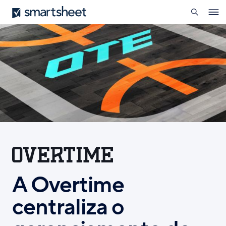
pesquisa
Smartsheet
Skip
Ope
to
navig
main
content
A Overtime
centraliza o