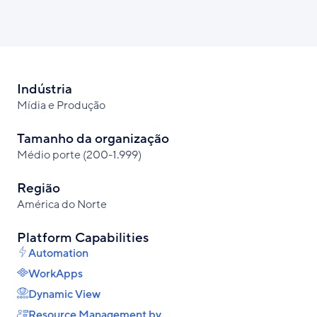
link
no
on
no
Facebook
X
LinkedIn
Indústria
Mídia e Produção
Tamanho da organização
Médio porte (200-1.999)
Região
América do Norte
Platform Capabilities
Automation
WorkApps
Dynamic View
Resource Management by