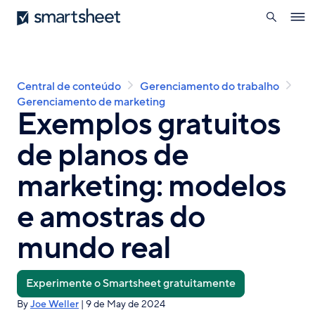
pesquisa
Smartsheet
Skip
Ope
to
navig
main
content
Breadcrumb
Central de conteúdo
Gerenciamento do trabalho
Gerenciamento de marketing
Exemplos gratuitos
de planos de
marketing: modelos
e amostras do
mundo real
Experimente o Smartsheet gratuitamente
By
Joe Weller
| 9 de May de 2024