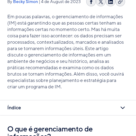
By
Becky Simon
| 4 de August de 2023
Copiar
Compartilhar
Share
Compartilh
link
no
on
no
Em poucas palavras, o gerenciamento de informações
Facebook
X
LinkedIn
(IM) está garantindo que as pessoas certas tenham as
informações certas no momento certo. Mas há muita
coisa para fazer isso acontecer: os dados precisam ser
processados, contextualizados, marcados e analisados
para se tornarem informações úteis. Este artigo
discute o gerenciamento de informações em um
ambiente de negócios e seu histórico, analisa as
práticas recomendadas e examina como os dados
brutos se tornam informações. Além disso, você ouvirá
especialistas sobre planejamento e estratégia para
criar um programa de IM.
Índice
O que é gerenciamento de