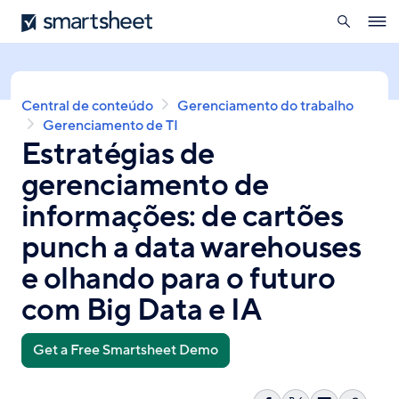
pesquisa
Smartsheet
Skip
Ope
to
navig
main
content
Breadcrumb
Central de conteúdo
Gerenciamento do trabalho
Gerenciamento de TI
Estratégias de
gerenciamento de
informações: de cartões
punch a data warehouses
e olhando para o futuro
com Big Data e IA
Get a Free Smartsheet Demo