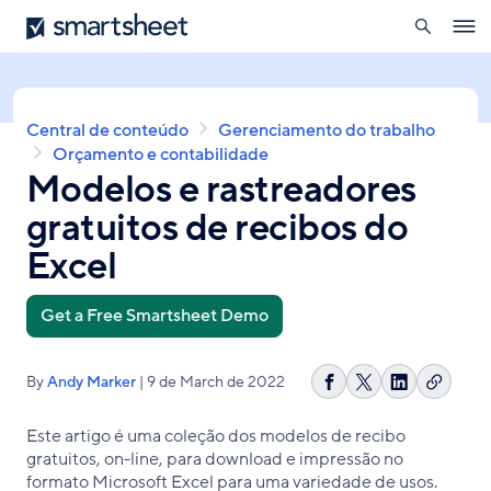
pesquisa
Smartsheet
Skip
Ope
to
navig
main
content
Breadcrumb
Central de conteúdo
Gerenciamento do trabalho
Orçamento e contabilidade
Modelos e rastreadores
gratuitos de recibos do
Excel
Get a Free Smartsheet Demo
By
Andy Marker
| 9 de March de 2022
Copiar
Compartilhar
Share
Compartilh
link
no
on
no
Este artigo é uma coleção dos modelos de recibo
Facebook
X
LinkedIn
gratuitos, on-line, para download e impressão no
formato Microsoft Excel para uma variedade de usos.