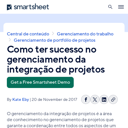
pesquisa
Smartsheet
Skip
Ope
to
navig
main
content
Breadcrumb
Central de conteúdo
Gerenciamento do trabalho
Gerenciamento de portfólio de projetos
Como ter sucesso no
gerenciamento da
integração de projetos
Get a Free Smartsheet Demo
By
Kate Eby
| 20 de November de 2017
Copiar
Compartilhar
Share
Compartilh
link
no
on
no
O gerenciamento da integração de projetos é a área
Facebook
X
LinkedIn
de conhecimento no gerenciamento de projetos que
garante a coordenação entre todos os aspectos de um